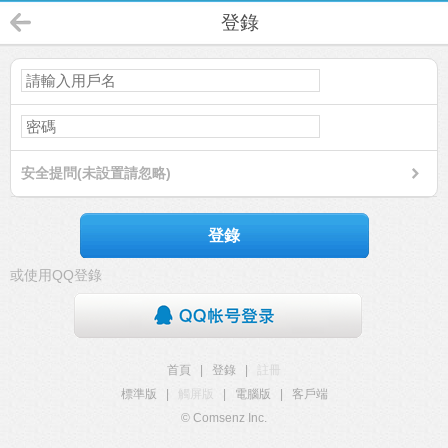
登錄
安全提問(未設置請忽略)
登錄
或使用QQ登錄
首頁
|
登錄
|
註冊
標準版
|
觸屏版
|
電腦版
|
客戶端
© Comsenz Inc.