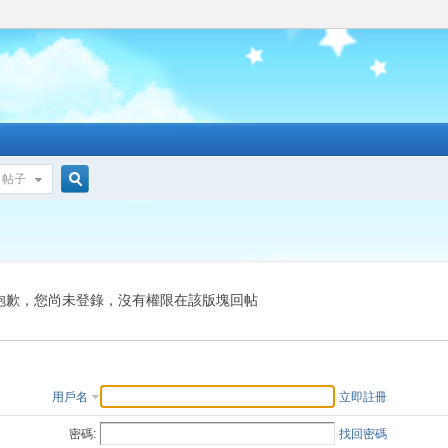
帖子
搜
索
抱歉，您尚未登錄，沒有權限在該版塊回帖
用戶名
立即註冊
密碼:
找回密碼