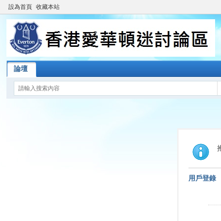
設為首頁
收藏本站
論壇
用戶登錄