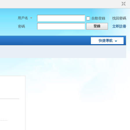
用戶名
自動登錄
找回密碼
登錄
密碼
立即註冊
快捷導航