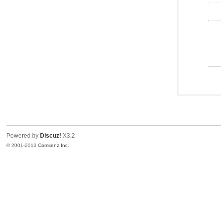
Powered by
Discuz!
X3.2
© 2001-2013
Comsenz Inc.