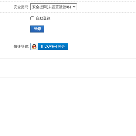
安全提問:
自動登錄
登錄
快捷登錄: