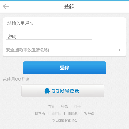
登錄
安全提問(未設置請忽略)
登錄
或使用QQ登錄
首頁
|
登錄
|
註冊
標準版
|
觸屏版
|
電腦版
|
客戶端
© Comsenz Inc.