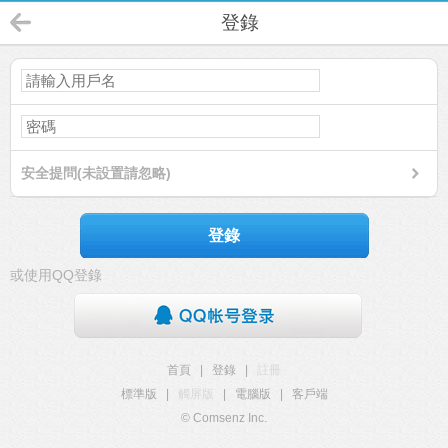
登錄
安全提問(未設置請忽略)
登錄
或使用QQ登錄
首頁
|
登錄
|
註冊
標準版
|
觸屏版
|
電腦版
|
客戶端
© Comsenz Inc.