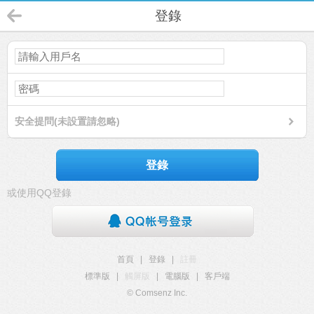
登錄
安全提問(未設置請忽略)
登錄
或使用QQ登錄
首頁
|
登錄
|
註冊
標準版
|
觸屏版
|
電腦版
|
客戶端
© Comsenz Inc.