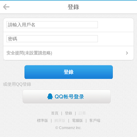
登錄
安全提問(未設置請忽略)
登錄
或使用QQ登錄
首頁
|
登錄
|
註冊
標準版
|
觸屏版
|
電腦版
|
客戶端
© Comsenz Inc.