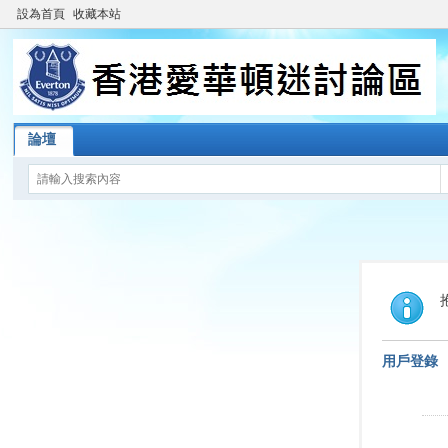
設為首頁
收藏本站
論壇
用戶登錄