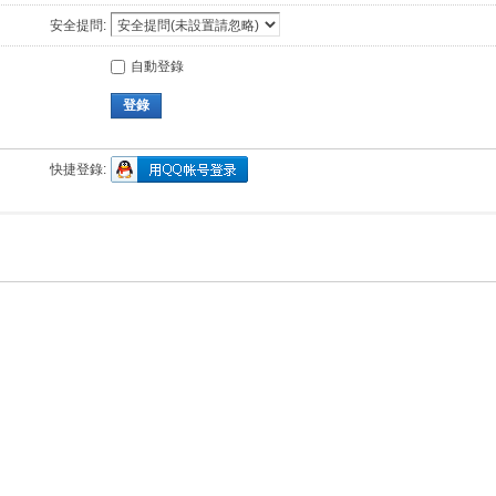
安全提問:
自動登錄
登錄
快捷登錄: