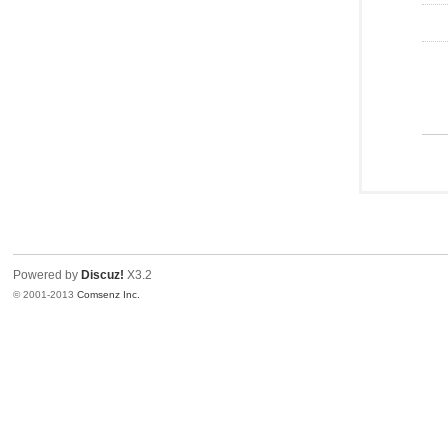
Powered by
Discuz!
X3.2
© 2001-2013
Comsenz Inc.