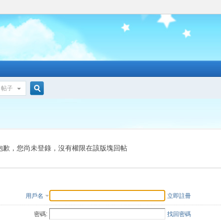
帖子
搜
索
抱歉，您尚未登錄，沒有權限在該版塊回帖
用戶名
立即註冊
密碼:
找回密碼