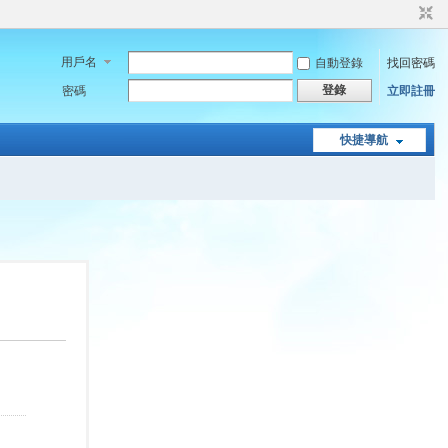
用戶名
自動登錄
找回密碼
登錄
密碼
立即註冊
快捷導航