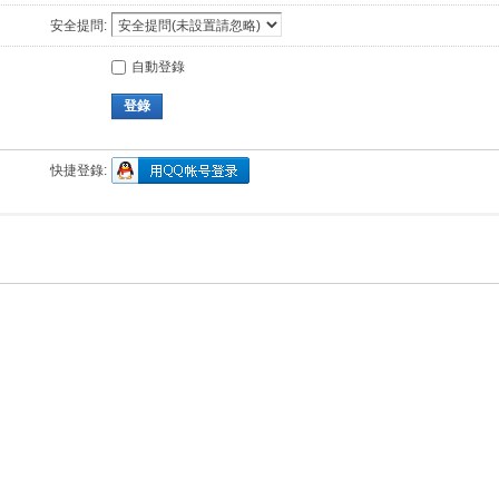
安全提問:
自動登錄
登錄
快捷登錄: