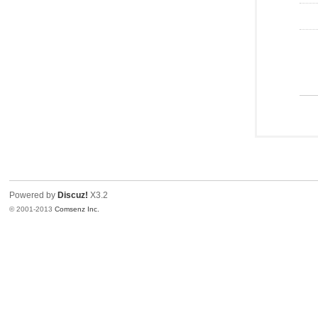
Powered by
Discuz!
X3.2
© 2001-2013
Comsenz Inc.