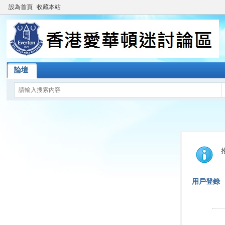
設為首頁
收藏本站
論壇
用戶登錄