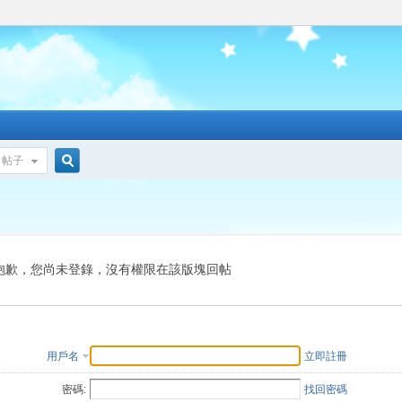
帖子
搜
索
抱歉，您尚未登錄，沒有權限在該版塊回帖
用戶名
立即註冊
密碼:
找回密碼