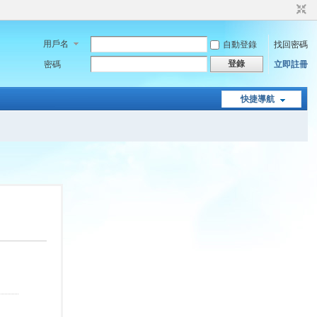
用戶名
自動登錄
找回密碼
登錄
密碼
立即註冊
快捷導航