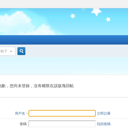
帖子
搜
索
抱歉，您尚未登錄，沒有權限在該版塊回帖
用戶名
立即註冊
密碼:
找回密碼