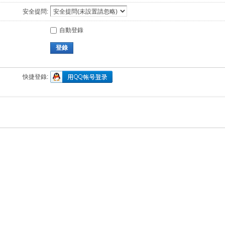
安全提問:
自動登錄
登錄
快捷登錄: