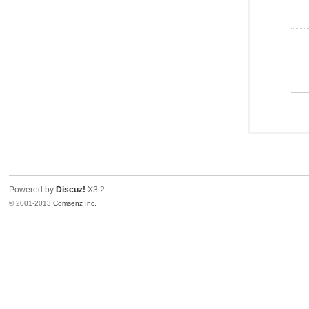
Powered by
Discuz!
X3.2
© 2001-2013
Comsenz Inc.