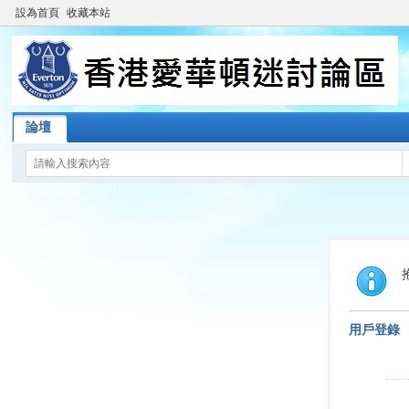
設為首頁
收藏本站
論壇
用戶登錄