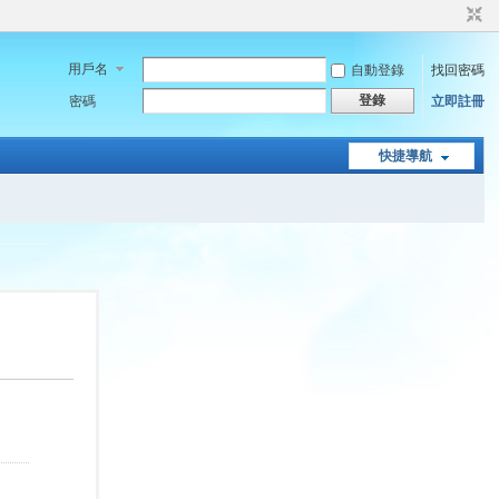
用戶名
自動登錄
找回密碼
登錄
密碼
立即註冊
快捷導航