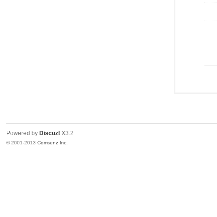
Powered by
Discuz!
X3.2
© 2001-2013
Comsenz Inc.