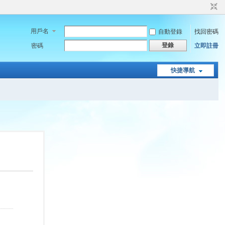
用戶名
自動登錄
找回密碼
登錄
密碼
立即註冊
快捷導航