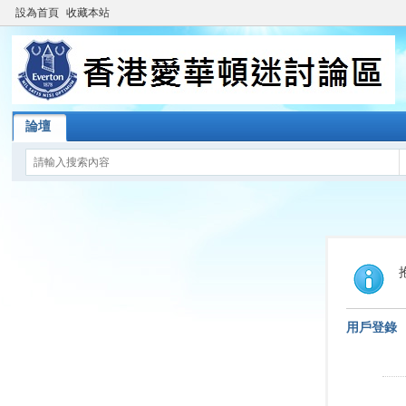
設為首頁
收藏本站
論壇
用戶登錄