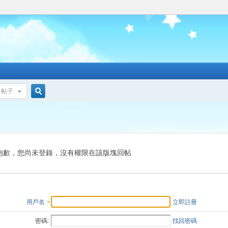
帖子
搜
索
抱歉，您尚未登錄，沒有權限在該版塊回帖
用戶名
立即註冊
密碼:
找回密碼