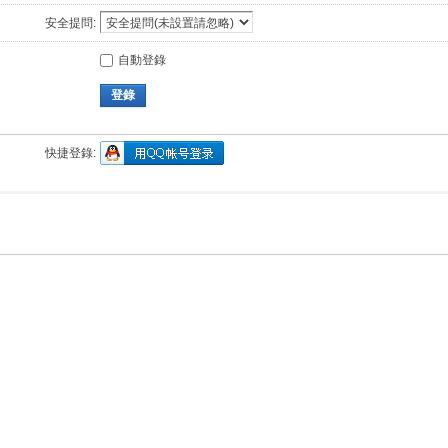
安全提問:
自動登錄
登錄
快捷登錄: