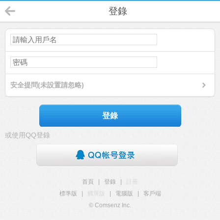
登錄
安全提問(未設置請忽略)
登錄
或使用QQ登錄
首頁
|
登錄
|
註冊
標準版
|
觸屏版
|
電腦版
|
客戶端
© Comsenz Inc.