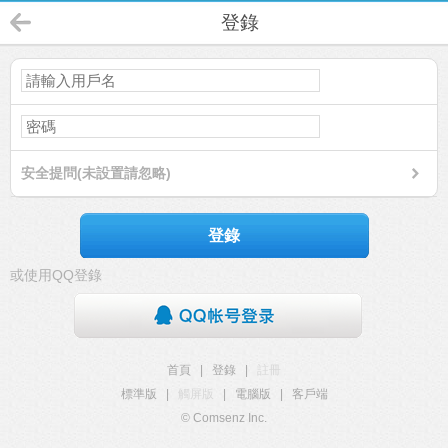
登錄
安全提問(未設置請忽略)
登錄
或使用QQ登錄
首頁
|
登錄
|
註冊
標準版
|
觸屏版
|
電腦版
|
客戶端
© Comsenz Inc.