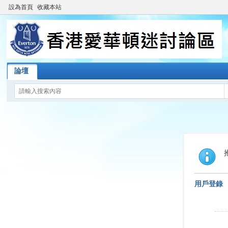
設為首頁
收藏本站
論壇
用戶登錄