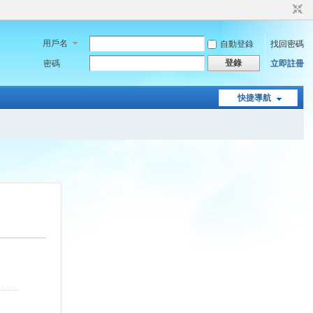
用戶名
自動登錄
找回密碼
登錄
密碼
立即註冊
快捷導航