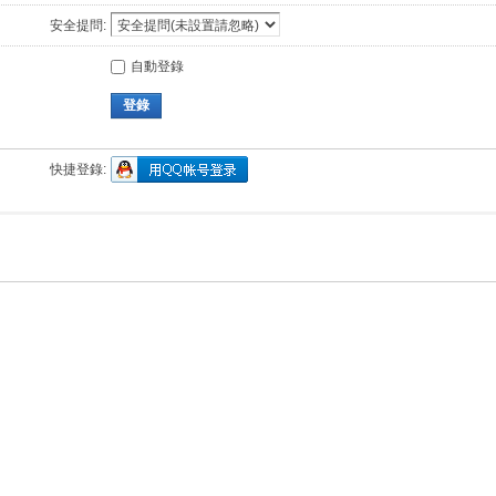
安全提問:
自動登錄
登錄
快捷登錄: