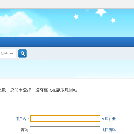
帖子
搜
索
抱歉，您尚未登錄，沒有權限在該版塊回帖
用戶名
立即註冊
密碼:
找回密碼