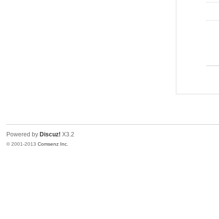
Powered by
Discuz!
X3.2
© 2001-2013
Comsenz Inc.