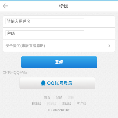
登錄
安全提問(未設置請忽略)
登錄
或使用QQ登錄
首頁
|
登錄
|
註冊
標準版
|
觸屏版
|
電腦版
|
客戶端
© Comsenz Inc.