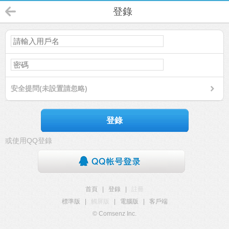
登錄
安全提問(未設置請忽略)
登錄
或使用QQ登錄
首頁
|
登錄
|
註冊
標準版
|
觸屏版
|
電腦版
|
客戶端
© Comsenz Inc.