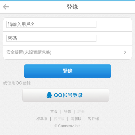
登錄
安全提問(未設置請忽略)
登錄
或使用QQ登錄
首頁
|
登錄
|
註冊
標準版
|
觸屏版
|
電腦版
|
客戶端
© Comsenz Inc.