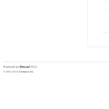
Powered by
Discuz!
X3.2
© 2001-2013
Comsenz Inc.