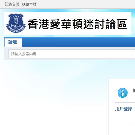
設為首頁
收藏本站
論壇
用戶登錄