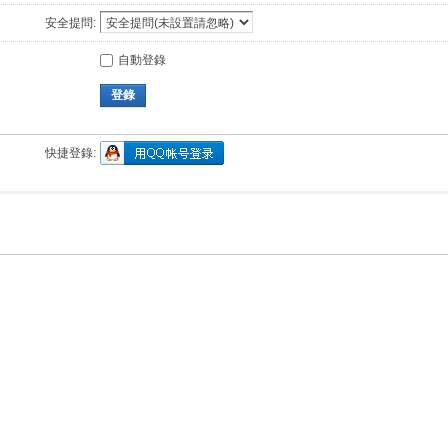
安全提問:
自動登錄
登錄
快捷登錄: