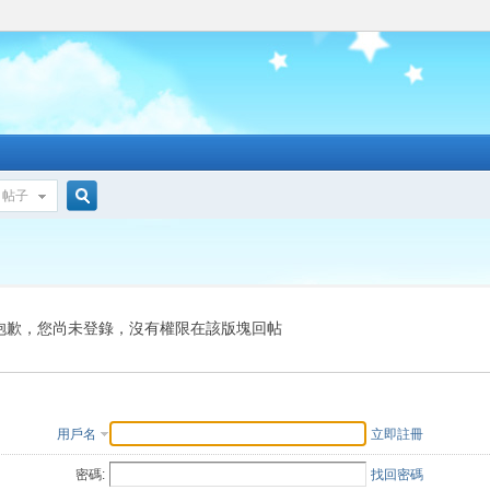
帖子
搜
索
抱歉，您尚未登錄，沒有權限在該版塊回帖
用戶名
立即註冊
密碼:
找回密碼