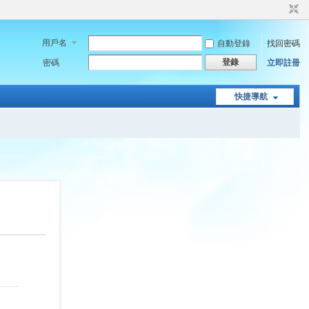
用戶名
自動登錄
找回密碼
登錄
密碼
立即註冊
快捷導航