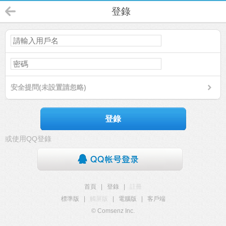
登錄
安全提問(未設置請忽略)
登錄
或使用QQ登錄
首頁
|
登錄
|
註冊
標準版
|
觸屏版
|
電腦版
|
客戶端
© Comsenz Inc.