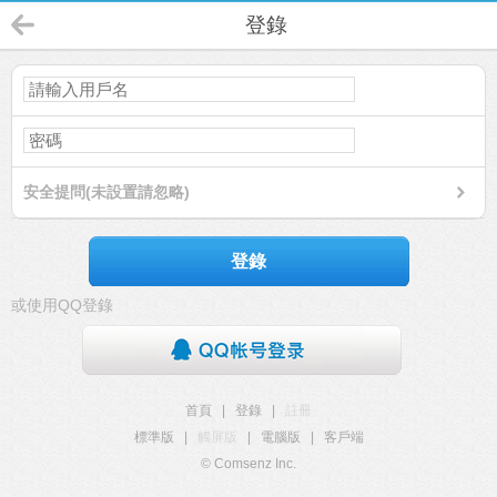
登錄
安全提問(未設置請忽略)
登錄
或使用QQ登錄
首頁
|
登錄
|
註冊
標準版
|
觸屏版
|
電腦版
|
客戶端
© Comsenz Inc.