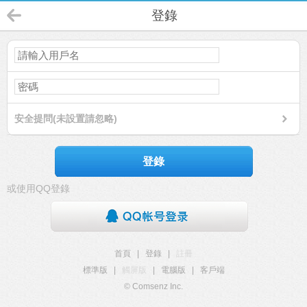
登錄
安全提問(未設置請忽略)
登錄
或使用QQ登錄
首頁
|
登錄
|
註冊
標準版
|
觸屏版
|
電腦版
|
客戶端
© Comsenz Inc.