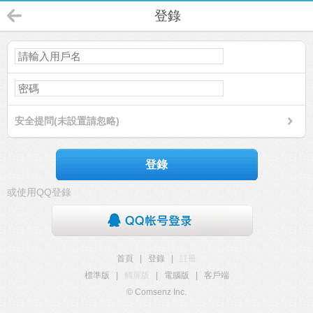
登錄
安全提問(未設置請忽略)
登錄
或使用QQ登錄
首頁
|
登錄
|
註冊
標準版
|
觸屏版
|
電腦版
|
客戶端
© Comsenz Inc.