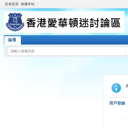
設為首頁
收藏本站
論壇
用戶登錄