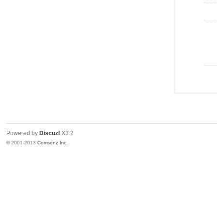
Powered by
Discuz!
X3.2
© 2001-2013
Comsenz Inc.