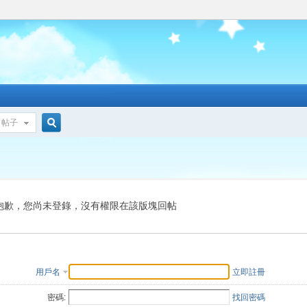
帖子
搜
索
抱歉，您尚未登錄，沒有權限在該版塊回帖
用戶名
立即註冊
密碼:
找回密碼