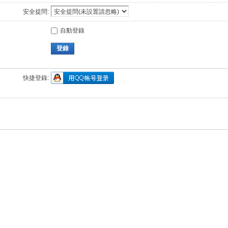
安全提問:
自動登錄
登錄
快捷登錄: