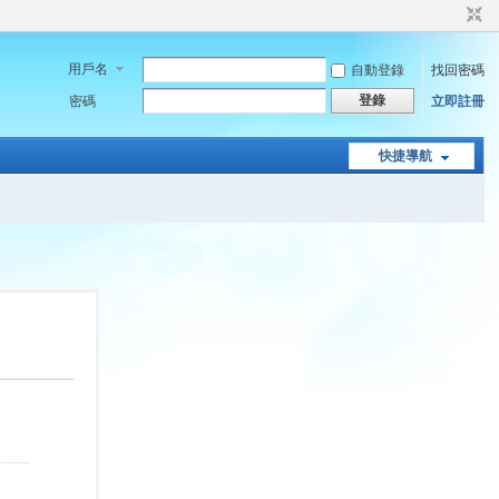
用戶名
自動登錄
找回密碼
登錄
密碼
立即註冊
快捷導航