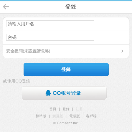
登錄
安全提問(未設置請忽略)
登錄
或使用QQ登錄
首頁
|
登錄
|
註冊
標準版
|
觸屏版
|
電腦版
|
客戶端
© Comsenz Inc.