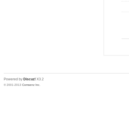
Powered by
Discuz!
X3.2
© 2001-2013
Comsenz Inc.