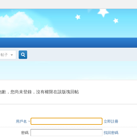
帖子
搜
索
抱歉，您尚未登錄，沒有權限在該版塊回帖
用戶名
立即註冊
密碼:
找回密碼