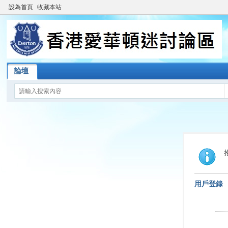
設為首頁
收藏本站
論壇
用戶登錄