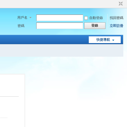
用戶名
自動登錄
找回密碼
登錄
密碼
立即註冊
快捷導航