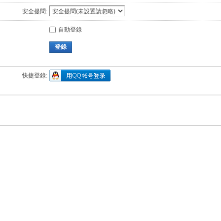
安全提問:
自動登錄
登錄
快捷登錄: