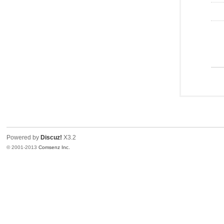
Powered by
Discuz!
X3.2
© 2001-2013
Comsenz Inc.