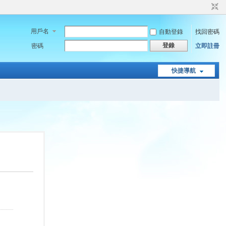
用戶名
自動登錄
找回密碼
登錄
密碼
立即註冊
快捷導航