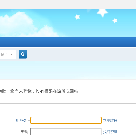
帖子
搜
索
抱歉，您尚未登錄，沒有權限在該版塊回帖
用戶名
立即註冊
密碼:
找回密碼