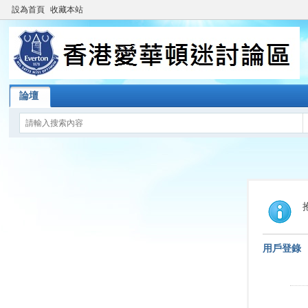
設為首頁
收藏本站
論壇
用戶登錄