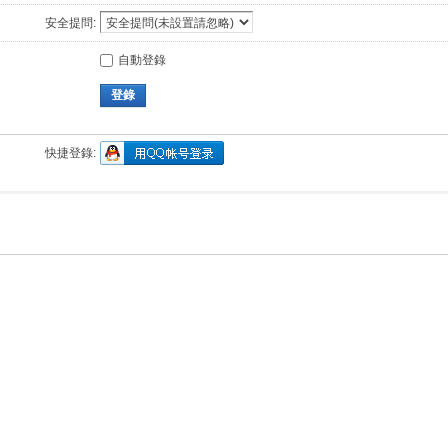
安全提問:
自動登錄
登錄
快捷登錄: