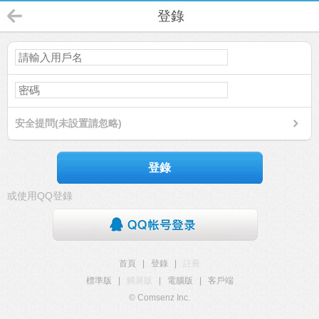
登錄
安全提問(未設置請忽略)
登錄
或使用QQ登錄
首頁
|
登錄
|
註冊
標準版
|
觸屏版
|
電腦版
|
客戶端
© Comsenz Inc.