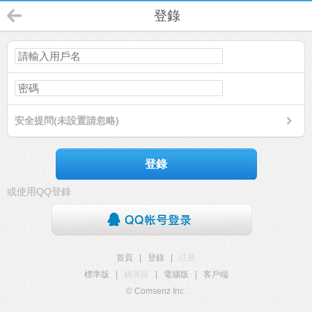
登錄
安全提問(未設置請忽略)
登錄
或使用QQ登錄
首頁
|
登錄
|
註冊
標準版
|
觸屏版
|
電腦版
|
客戶端
© Comsenz Inc.