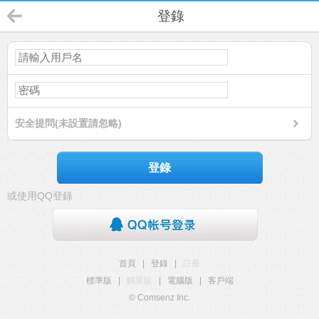
登錄
安全提問(未設置請忽略)
登錄
或使用QQ登錄
首頁
|
登錄
|
註冊
標準版
|
觸屏版
|
電腦版
|
客戶端
© Comsenz Inc.