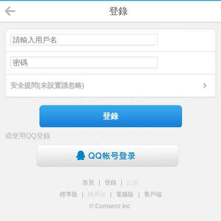
登錄
安全提問(未設置請忽略)
登錄
或使用QQ登錄
首頁
|
登錄
|
註冊
標準版
|
觸屏版
|
電腦版
|
客戶端
© Comsenz Inc.