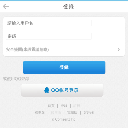
登錄
安全提問(未設置請忽略)
登錄
或使用QQ登錄
首頁
|
登錄
|
註冊
標準版
|
觸屏版
|
電腦版
|
客戶端
© Comsenz Inc.