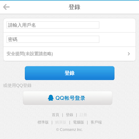
登錄
安全提問(未設置請忽略)
登錄
或使用QQ登錄
首頁
|
登錄
|
註冊
標準版
|
觸屏版
|
電腦版
|
客戶端
© Comsenz Inc.