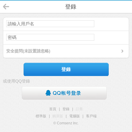
登錄
安全提問(未設置請忽略)
登錄
或使用QQ登錄
首頁
|
登錄
|
註冊
標準版
|
觸屏版
|
電腦版
|
客戶端
© Comsenz Inc.