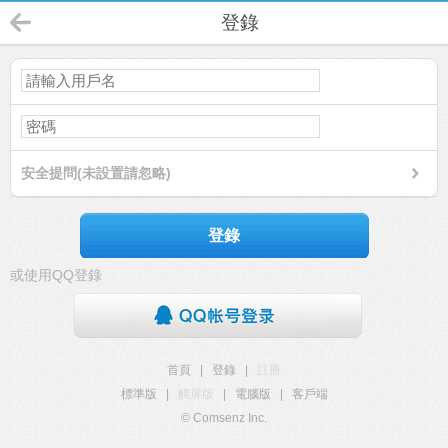
登錄
安全提問(未設置請忽略)
登錄
或使用QQ登錄
首頁
|
登錄
|
註冊
標準版
|
觸屏版
|
電腦版
|
客戶端
© Comsenz Inc.