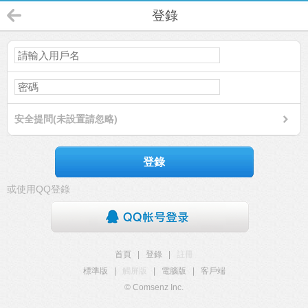
登錄
安全提問(未設置請忽略)
登錄
或使用QQ登錄
首頁
|
登錄
|
註冊
標準版
|
觸屏版
|
電腦版
|
客戶端
© Comsenz Inc.