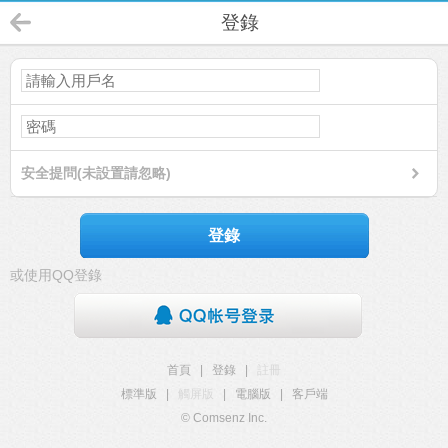
登錄
安全提問(未設置請忽略)
登錄
或使用QQ登錄
首頁
|
登錄
|
註冊
標準版
|
觸屏版
|
電腦版
|
客戶端
© Comsenz Inc.