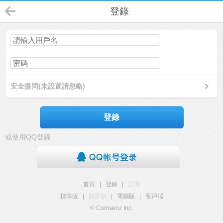
登錄
安全提問(未設置請忽略)
登錄
或使用QQ登錄
首頁
|
登錄
|
註冊
標準版
|
觸屏版
|
電腦版
|
客戶端
© Comsenz Inc.