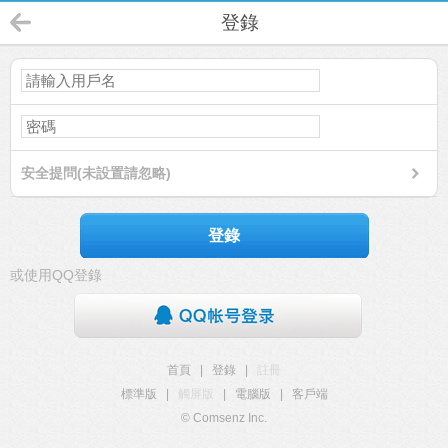
登錄
安全提問(未設置請忽略)
登錄
或使用QQ登錄
首頁
|
登錄
|
註冊
標準版
|
觸屏版
|
電腦版
|
客戶端
© Comsenz Inc.