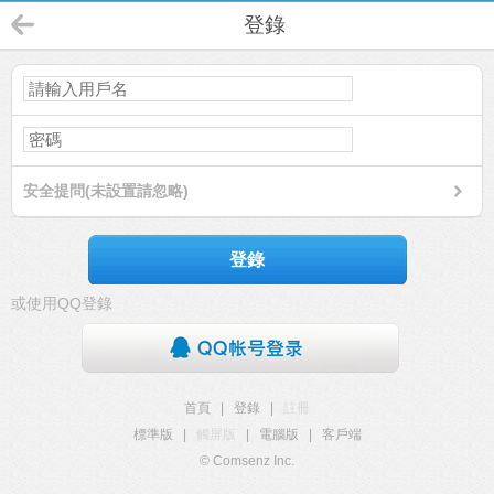
登錄
安全提問(未設置請忽略)
登錄
或使用QQ登錄
首頁
|
登錄
|
註冊
標準版
|
觸屏版
|
電腦版
|
客戶端
© Comsenz Inc.