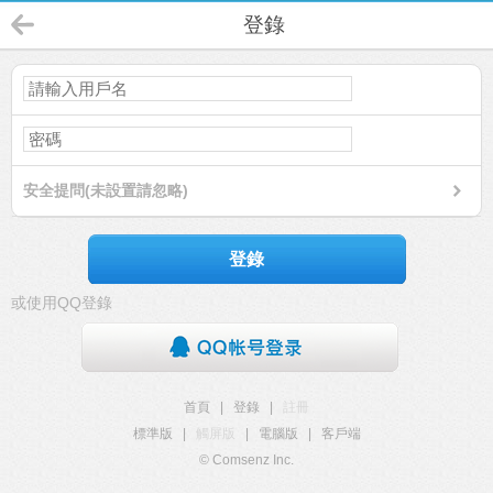
登錄
安全提問(未設置請忽略)
登錄
或使用QQ登錄
首頁
|
登錄
|
註冊
標準版
|
觸屏版
|
電腦版
|
客戶端
© Comsenz Inc.