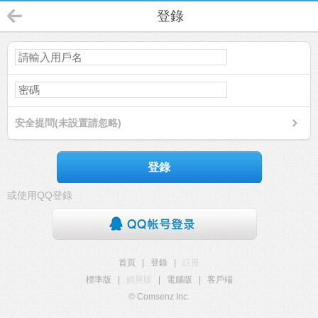
登錄
安全提問(未設置請忽略)
登錄
或使用QQ登錄
首頁
|
登錄
|
註冊
標準版
|
觸屏版
|
電腦版
|
客戶端
© Comsenz Inc.