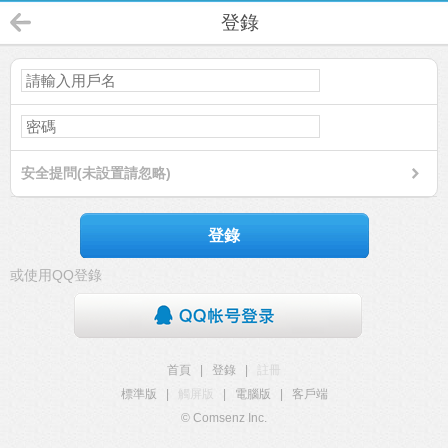
登錄
安全提問(未設置請忽略)
登錄
或使用QQ登錄
首頁
|
登錄
|
註冊
標準版
|
觸屏版
|
電腦版
|
客戶端
© Comsenz Inc.