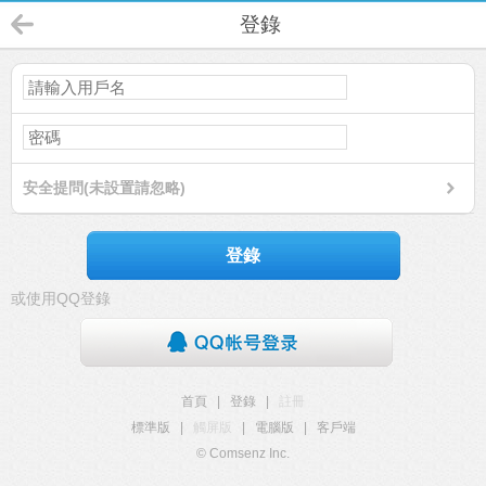
登錄
安全提問(未設置請忽略)
登錄
或使用QQ登錄
首頁
|
登錄
|
註冊
標準版
|
觸屏版
|
電腦版
|
客戶端
© Comsenz Inc.