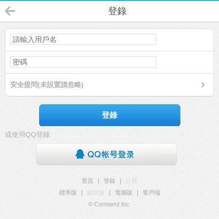
登錄
安全提問(未設置請忽略)
登錄
或使用QQ登錄
首頁
|
登錄
|
註冊
標準版
|
觸屏版
|
電腦版
|
客戶端
© Comsenz Inc.