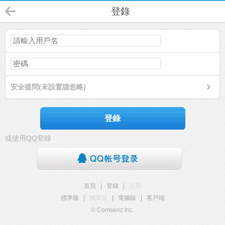
登錄
安全提問(未設置請忽略)
登錄
或使用QQ登錄
首頁
|
登錄
|
註冊
標準版
|
觸屏版
|
電腦版
|
客戶端
© Comsenz Inc.