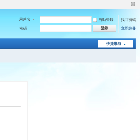
用戶名
自動登錄
找回密碼
登錄
密碼
立即註冊
快捷導航