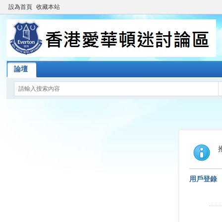
設為首頁
收藏本站
論壇
用戶登錄