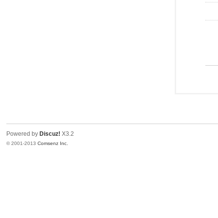
Powered by
Discuz!
X3.2
© 2001-2013
Comsenz Inc.