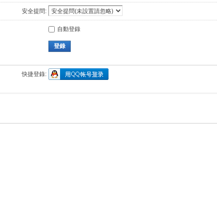
安全提問:
自動登錄
登錄
快捷登錄: