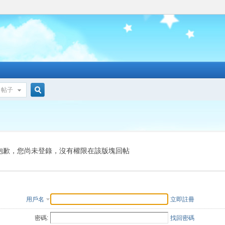
帖子
搜
索
抱歉，您尚未登錄，沒有權限在該版塊回帖
用戶名
立即註冊
密碼:
找回密碼