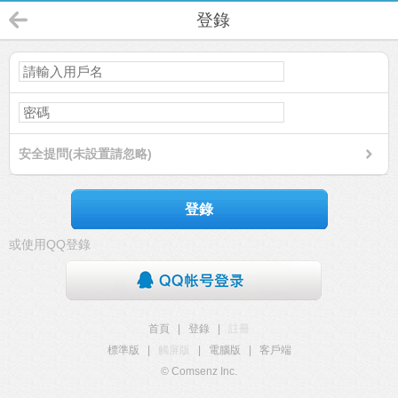
登錄
安全提問(未設置請忽略)
登錄
或使用QQ登錄
首頁
|
登錄
|
註冊
標準版
|
觸屏版
|
電腦版
|
客戶端
© Comsenz Inc.