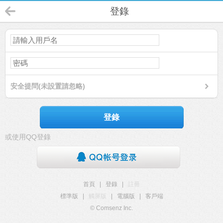
登錄
安全提問(未設置請忽略)
登錄
或使用QQ登錄
首頁
|
登錄
|
註冊
標準版
|
觸屏版
|
電腦版
|
客戶端
© Comsenz Inc.