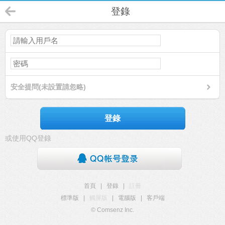
登錄
安全提問(未設置請忽略)
登錄
或使用QQ登錄
首頁
|
登錄
|
註冊
標準版
|
觸屏版
|
電腦版
|
客戶端
© Comsenz Inc.