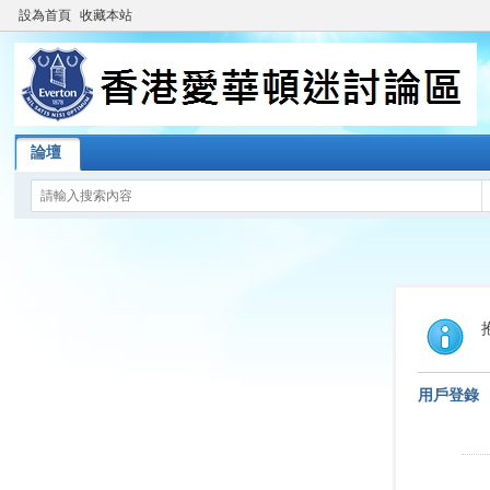
設為首頁
收藏本站
論壇
用戶登錄