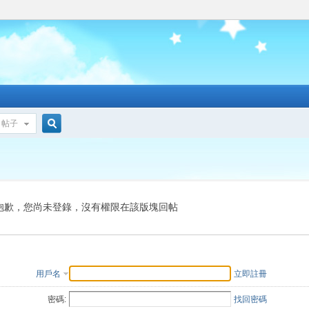
帖子
搜
索
抱歉，您尚未登錄，沒有權限在該版塊回帖
用戶名
立即註冊
密碼:
找回密碼