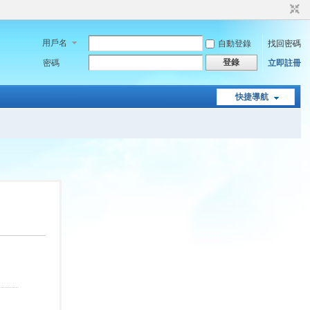
用戶名
自動登錄
找回密碼
登錄
密碼
立即註冊
快捷導航