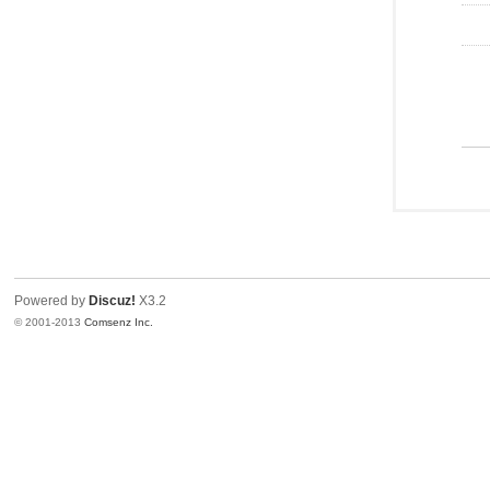
Powered by
Discuz!
X3.2
© 2001-2013
Comsenz Inc.