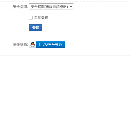
安全提問:
自動登錄
登錄
快捷登錄: