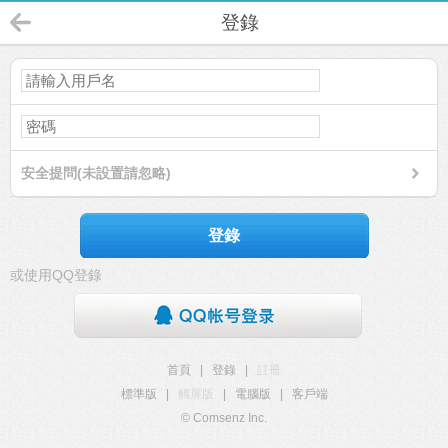
登錄
安全提問(未設置請忽略)
登錄
或使用QQ登錄
首頁
|
登錄
|
註冊
標準版
|
觸屏版
|
電腦版
|
客戶端
© Comsenz Inc.